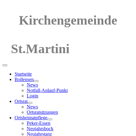
Kirchengemeinde
St.Martini
Startseite
Bollensen
News
Notfall-Anlauf-Punkt
Login
Ortsrat
News
Ortsratsitzungen
Ortsheimatpflege
Peker-Essen
Neujahrsbock
Neujahrstanz