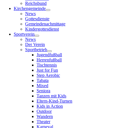
Reichsbund
Kirchengemeinde
News
Gottesdienste
Gemeindenachmittage
Kindergottesdienst
Sportverein
News
Der Verein
Sportbetrieb
Jugendfußball
Herrenfußball
Tischtennis
Just for Fun
Step Aerobic
Tabata
Mixed
Seniora
Tanzen mit Kids
Eltern-Kind-Turnen
Kids in Action
Outdoor
Wandern
Theater
Karneval