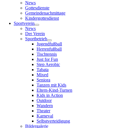
Gemeindenachmittage
Kindergottesdienst
Sportverein
News
Der Verein
Sportbetrieb
Jugendfußball
Herrenfußball
Tischtennis
Just for Fun
Step Aerobic
Tabata
Mixed
Seniora
Tanzen mit Kids
Eltern-Kind-Turnen
Kids in Action
Outdoor
Wandern
Theater
Karneval
Selbstverteidigung
Bildergalerie
Feuerwehr
News