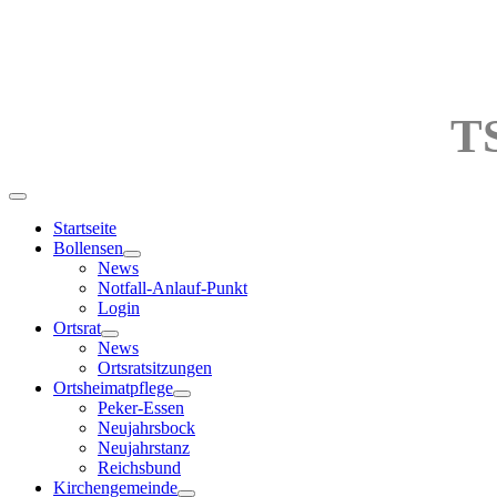
TSV Bolle
Startseite
Bollensen
News
Notfall-Anlauf-Punkt
Login
Ortsrat
News
Ortsratsitzungen
Ortsheimatpflege
Peker-Essen
Neujahrsbock
Neujahrstanz
Reichsbund
Kirchengemeinde
News
Gottesdienste